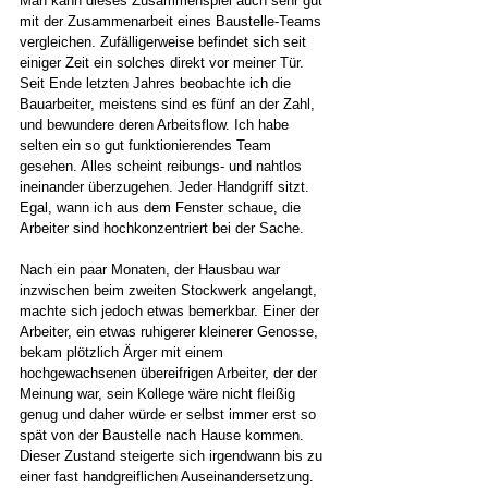
Man kann dieses Zusammenspiel auch sehr gut 
mit der Zusammenarbeit eines Baustelle-Teams 
vergleichen. Zufälligerweise befindet sich seit 
einiger Zeit ein solches direkt vor meiner Tür. 
Seit Ende letzten Jahres beobachte ich die 
Bauarbeiter, meistens sind es fünf an der Zahl, 
und bewundere deren Arbeitsflow. Ich habe 
selten ein so gut funktionierendes Team 
gesehen. Alles scheint reibungs- und nahtlos 
ineinander überzugehen. Jeder Handgriff sitzt. 
Egal, wann ich aus dem Fenster schaue, die 
Arbeiter sind hochkonzentriert bei der Sache. 
Nach ein paar Monaten, der Hausbau war 
inzwischen beim zweiten Stockwerk angelangt, 
machte sich jedoch etwas bemerkbar. Einer der 
Arbeiter, ein etwas ruhigerer kleinerer Genosse, 
bekam plötzlich Ärger mit einem 
hochgewachsenen übereifrigen Arbeiter, der der 
Meinung war, sein Kollege wäre nicht fleißig 
genug und daher würde er selbst immer erst so 
spät von der Baustelle nach Hause kommen. 
Dieser Zustand steigerte sich irgendwann bis zu 
einer fast handgreiflichen Auseinandersetzung. 