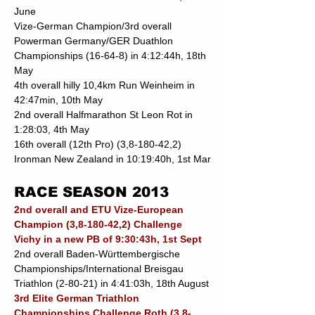
June
Vize-German Champion/3rd overall
Powerman Germany/GER Duathlon
Championships (16-64-8) in 4:12:44h, 18th
May
4th overall hilly 10,4km Run Weinheim in
42:47min, 10th May
2nd overall Halfmarathon St Leon Rot in
1:28:03, 4th May
16th overall (12th Pro) (3,8-180-42,2)
Ironman New Zealand in 10:19:40h, 1st Mar
RACE SEASON 2013
2nd overall and ETU Vize-European
Champion (3,8-180-42,2) Challenge
Vichy in a new PB of 9:30:43h, 1st Sept
2nd overall Baden-Württembergische
Championships/International Breisgau
Triathlon (2-80-21) in 4:41:03h, 18th August
3rd Elite German Triathlon
Championships Challenge Roth (3,8-