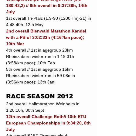
180-42,2) // 8th overall in 9:37:38h, 14th
July
1st overall Tri-Pfalz (1,9-90 (1200Hm)-21) in
4:48:40h. 12th May
2nd overall Bienwald Marathon Kandel
with a PB of 3:02:33h (4:16'/km pace);
10th Mar
4th overall // 1st in agegroup 20km
Rheinzabern winter-run in 1:19:31h
(3:58/km pace); 10th Feb
5th overall // 1st in agegroup 15km
Rheinzabern winter-run in 59:08min
(3:56/km pace); 13th Jan
RACE SEASON 2012
2nd overall Halfmarathon Weinheim in
1:28:10h, 30th Sept
12th overall Challenge Roth// 10th ETU
European Championships in 9:34:20, 8th
July
4th overall BASF Firmencuplauf