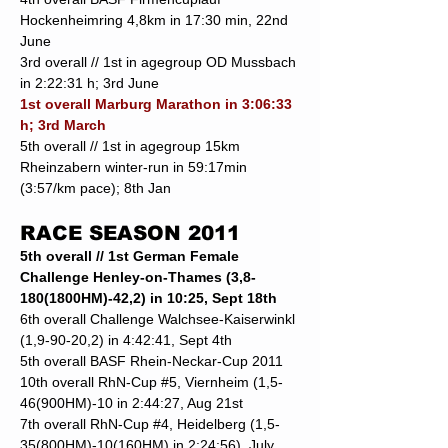
Hockenheimring 4,8km in 17:30 min, 22nd
June
3rd overall // 1st in agegroup OD Mussbach
in 2:22:31 h; 3rd June
1st overall Marburg Marathon in 3:06:33
h; 3rd March
5th overall // 1st in agegroup 15km
Rheinzabern winter-run in 59:17min
(3:57/km pace); 8th Jan
RACE SEASON 2011
5th overall // 1st German Female
Challenge Henley-on-Thames (3,8-
180(1800HM)-42,2) in 10:25, Sept 18th
6th overall Challenge Walchsee-Kaiserwinkl
(1,9-90-20,2) in 4:42:41, Sept 4th
5th overall BASF Rhein-Neckar-Cup 2011
10th overall RhN-Cup #5, Viernheim (1,5-
46(900HM)-10 in 2:44:27, Aug 21st
7th overall RhN-Cup #4, Heidelberg (1,5-
35(800HM)-10(160HM) in 2:24:56), July