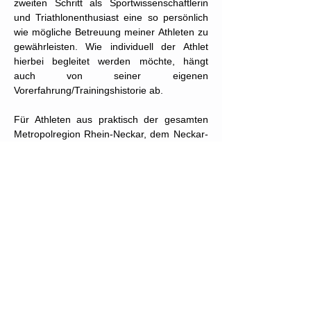
zweiten Schritt als Sportwissenschaftlerin
und Triathlonenthusiast eine so persönlich
wie mögliche Betreuung meiner Athleten zu
gewährleisten. Wie individuell der Athlet
hierbei begleitet werden möchte, hängt
auch von seiner eigenen
Vorerfahrung/Trainingshistorie ab.
Für Athleten aus praktisch der gesamten
Metropolregion Rhein-Neckar, dem
Neckar-
Odenwald Kreis sowie der Bergstraße
bietet
sich die Möglichkeit im Zuge Ihres Triathlon
Coachings auch 1:1 Trainingseinheiten
(Schwimmen, Radfahren, Laufen) oder
persönlich betreute triathlonspezifische
Athletik Stunden zu Ihrem Triathlon
Coaching Paket hinzu zu buchen.
Personal Training (nur in Weinheim /
limitierte Plätze):
Ernährung, körperliche
Bewegung und Stressbewältigung sind
elementar für unser Wohlbefinden und