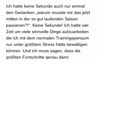
Ich hatte keine Sekunde auch nur einmal
den Gedanken „warum musste mir das jetzt
mitten in der so gut laufenden Saison
passieren?!“. Keine Sekunde! Ich hatte viel
Zeit um viele sinnvolle Dinge aufzuarbeiten
die ich mit dem normalen Trainingspensum
nur unter größtem Stress hätte bewältigen
können. Und ich muss sagen, dass die
größten Fortschritte genau dann
eingeschritten sind, als ich das Training
wieder zu vermissen begonnen habe. Ich
habe mir Christian Zippel’s zitierte TOP
TEN
(
http://www.derwillezurkraft.de/content/traini
ng-f%C3%BCr-warrior-%E2%80%93-martin-
rooney)
zu Herzen genommen...
Akzeptieren Sie, dass Sie verletzt sind, und
blicken Sie nach vorne.
Überlegen Sie sich, wie es zu der
Verletzung kam, damit Ihnen dasselbe nie