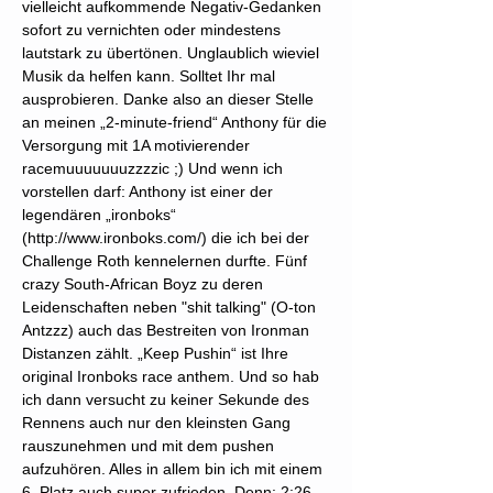
vielleicht aufkommende Negativ-Gedanken
sofort zu vernichten oder mindestens
lautstark zu übertönen. Unglaublich wieviel
Musik da helfen kann. Solltet Ihr mal
ausprobieren. Danke also an dieser Stelle
an meinen „2-minute-friend“ Anthony für die
Versorgung mit 1A motivierender
racemuuuuuuuzzzzic ;) Und wenn ich
vorstellen darf: Anthony ist einer der
legendären „ironboks“
(
http://www.ironboks.com/)
die ich bei der
Challenge Roth kennelernen durfte. Fünf
crazy South-African Boyz zu deren
Leidenschaften neben "shit talking" (O-ton
Antzzz) auch das Bestreiten von Ironman
Distanzen zählt. „Keep Pushin“ ist Ihre
original Ironboks race anthem. Und so hab
ich dann versucht zu keiner Sekunde des
Rennens auch nur den kleinsten Gang
rauszunehmen und mit dem pushen
aufzuhören. Alles in allem bin ich mit einem
6. Platz auch super zufrieden. Denn: 2:26