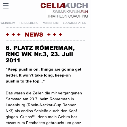
WEINHEIM · HEIDELBERG · MANNHEIM · LUDWIGSHAFEN
+ + + NEWS + + +
6. PLATZ RÖMERMAN,
RNC WK Nr.3, 23. Juli
2011
“Keep pushin on, things are gonna get
better. It won’t take long, keep-on
pushin to the top...”
Das waren die Zeilen die mir vergangenen
Samstag am 23.7. beim Römerman in
Ladenburg (Rhein-Neckar-Cup Rennen
Nr3) als endlos Schleife durch den Kopf
gingen. Gut so!!!! denn mein Gehirn hat
etwas zum Festhalten gebraucht um ganz