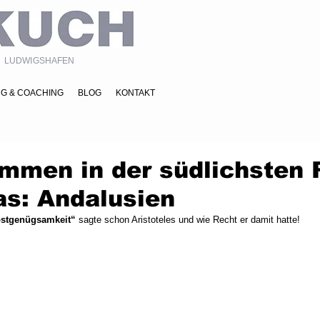
 · LUDWIGSHAFEN
NG & COACHING
BLOG
KONTAKT
ommen in der südlichsten 
as: Andalusien
bstgenügsamkeit“ 
sagte schon Aristoteles und wie Recht er damit hatte! 