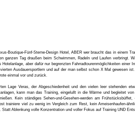
Luxus-Boutique-Fünf-Sterne-Design Hotel, ABER wer braucht das in einem Tra
n ganzen Tag draußen beim Schwimmen, Radeln und Laufen verbringt. W
 Hotelanlage, aber dafür nur begrenzten Fahrradtourenmöglichkeiten einer Insel
ivierten Ausdauersportlern und auf der man selbst schon X Mal gewesen ist. 
rote einmal vor und zurück.  
erten Lage Veras, der Abgeschiedenheit und den vielen leer stehenden etw
anlagen, kann man das Training, eingelullt in die Wärme und begleitet von 
nießen. Kein ständiges Sehen-und-Gesehen-werden am Frühstücksbüffet, 
st trainiere viel zu wenig im Vergleich zum Rest, kein Ameisenhaufen-ähn
 Statt Ablenkung volle Konzentration und voller Fokus auf Training UND Ent