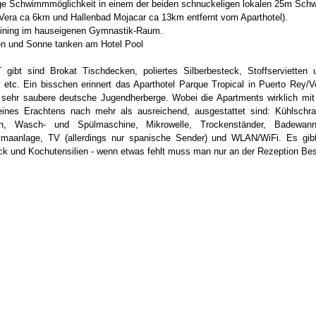
e Schwimmmöglichkeit in einem der beiden schnuckeligen lokalen 25m Sch
Vera ca 6km und Hallenbad Mojacar ca 13km entfernt vom Aparthotel).  
raining im hauseigenen Gymnastik-Raum.  
en und Sonne tanken am Hotel Pool  
ibt sind Brokat Tischdecken, poliertes Silberbesteck, Stoffservietten un
etc. Ein bisschen erinnert das Aparthotel Parque Tropical in Puerto Rey/Ve
d sehr saubere deutsche Jugendherberge. Wobei die Apartments wirklich mit
ines Erachtens nach mehr als ausreichend, ausgestattet sind: Kühlschrank
n, Wasch- und Spülmaschine, Mikrowelle, Trockenständer, Badewanne
imaanlage, TV (allerdings nur spanische Sender) und WLAN/WiFi. Es gibt 
ck und Kochutensilien - wenn etwas fehlt muss man nur an der Rezeption Be