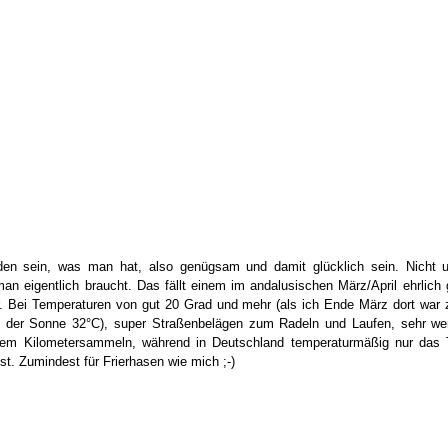
den sein, was man hat, also genügsam und damit glücklich sein. Nicht u
man eigentlich braucht. Das fällt einem im andalusischen März/April ehrlich 
. Bei Temperaturen von gut 20 Grad und mehr (als ich Ende März dort war z
 der Sonne 32°C), super Straßenbelägen zum Radeln und Laufen, sehr wen
eiem Kilometersammeln, während in Deutschland temperaturmäßig nur das Tr
 ist. Zumindest für Frierhasen wie mich ;-) 