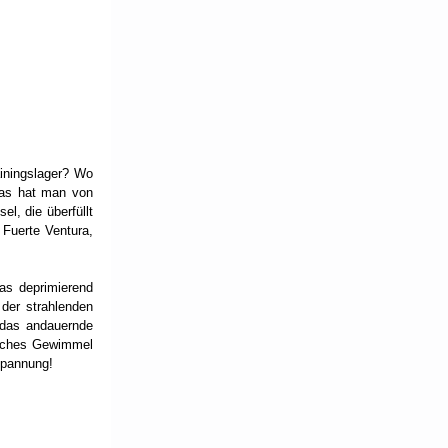
iningslager? Wo 
as hat man von 
, die überfüllt 
Fuerte Ventura, 
as deprimierend 
der strahlenden 
das andauernde 
liches Gewimmel 
spannung! 