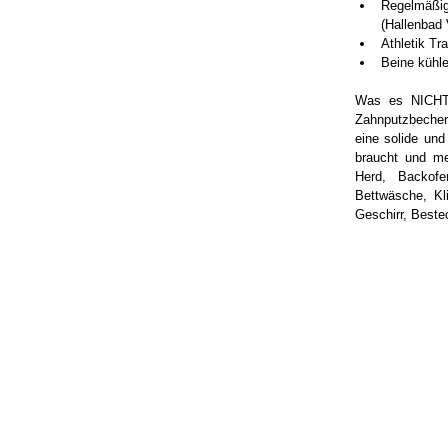
Regelmäßig
(Hallenbad 
Athletik T
Beine kühl
Was es NICHT g
Zahnputzbecher 
eine solide un
braucht und me
Herd, Backofe
Bettwäsche, Kl
Geschirr, Beste